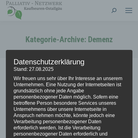
Search:
Kategorie-Archive:
Demenz
Datenschutzerklärung
Stand: 27.08.2025
Wir freuen uns sehr über Ihr Interesse an unserem
Unternehmen. Eine Nutzung der Internetseiten ist
Partner-Sozialstation Kaufbeuren
grundsätzlich ohne jede Angabe
personenbezogener Daten möglich. Sofern eine
Demenz
,
Familienpflege
,
Hausnotruf
,
betroffene Person besondere Services unseres
Hauswirtschaftliche Versorgung
,
Kranken und Altenpflege
,
Unternehmens über unsere Internetseite in
Partner
,
Pflegeberatung
Anspruch nehmen möchte, könnte jedoch eine
27. Mai 2025
Verarbeitung personenbezogener Daten
erforderlich werden. Ist die Verarbeitung
mehr lesen...
personenbezogener Daten erforderlich und