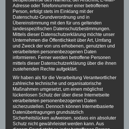
Adresse oder Telefonnummer einer betroffenen
Niemand sollte am Lebensende alleine sein – weder
Person, erfolgt stets im Einklang mit der
Betroffene noch diejenigen, die sie begleiten. Eine gute
Datenschutz-Grundverordnung und in
Palliativversorgung gelingt nur, wenn Fachkräfte, Institutionen
Übereinstimmung mit den für uns geltenden
und Engagierte zusammenarbeiten und ihr Wissen sowie ihre
landesspezifischen Datenschutzbestimmungen.
Erfahrungen teilen.
Mittels dieser Datenschutzerklärung möchte unser
Unternehmen die Öffentlichkeit über Art, Umfang
Aktueller Flyer zum Download
und Zweck der von uns erhobenen, genutzten und
verarbeiteten personenbezogenen Daten
informieren. Ferner werden betroffene Personen
mittels dieser Datenschutzerklärung über die ihnen
Zusammenkommen ist ein Beginn,
zustehenden Rechte aufgeklärt.
Wir haben als für die Verarbeitung Verantwortlicher
Zusammenbleiben ist ein Fortschritt,
zahlreiche technische und organisatorische
Maßnahmen umgesetzt, um einen möglichst
Zusammenarbeiten ist ein Erfolg.
lückenlosen Schutz der über diese Internetseite
(Henry Ford)
verarbeiteten personenbezogenen Daten
sicherzustellen. Dennoch können Internetbasierte
Datenübertragungen grundsätzlich
Sicherheitslücken aufweisen, sodass ein absoluter
Schutz nicht gewährleistet werden kann. Aus
Dieses Zitat spiegelt die Arbeit des Palliativnetzwerks wider: